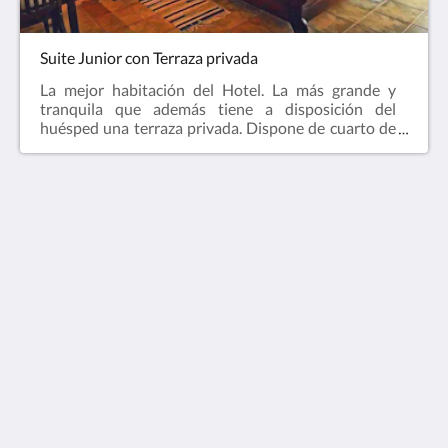
Suite Junior con Terraza privada
La mejor habitación del Hotel. La más grande y
tranquila que además tiene a disposición del
huésped una terraza privada. Dispone de cuarto de
baño, televisión.
VÍA NATURA hotel gastronómico y rural (solo adultos)
LA), 1 Carrer la Fira
Cabanes VC 12180
Spain
+34669280292
info@vianaturacabanes.com
Medios sociales