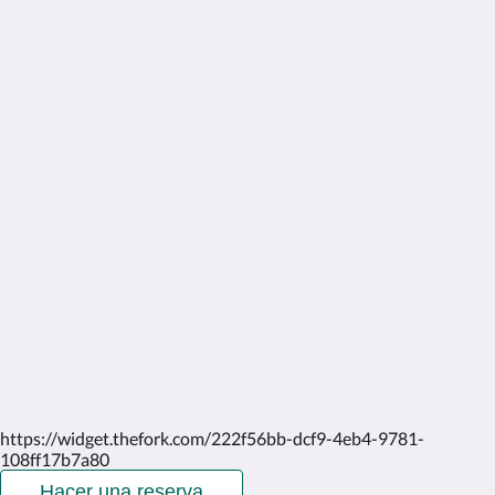
Más
Inicio
Habitaciones
Fotos
Actividades
Contáctenos
Nosotros
Español
2026
All rights reserved
Powered by
Canvas
https://widget.thefork.com/222f56bb-dcf9-4eb4-9781-
108ff17b7a80
Hacer una reserva