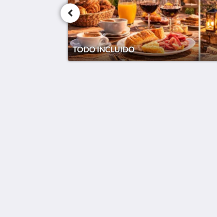
TODO INCLUIDO
VÍA NATURA hotel gastronómico y rural (
adultos)
LA), 1 Carrer la Fira
Cabanes VC 12180
Spain
+34669280292
info@vianaturacabanes.com
2026
All rights reserved