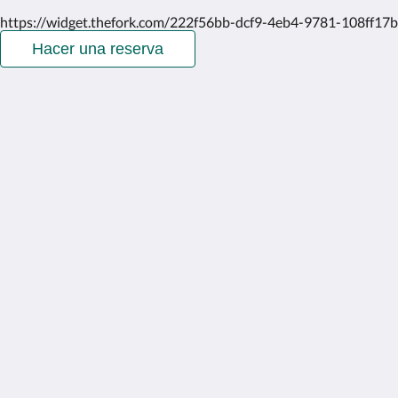
https://widget.thefork.com/222f56bb-dcf9-4eb4-9781-108ff17
Hacer una reserva