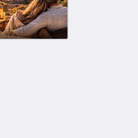
solo
Más
Inicio
Habitaciones
Fotos
Actividades
Contáctenos
Nosotros
English
Español