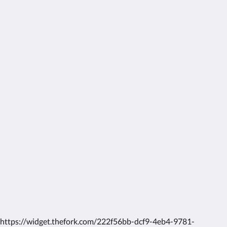
Social Media
More
Home
Rooms
Gallery
Attractions
Contact Us
About Us
English
2026
All rights reserved
Powered by
Canvas
https://widget.thefork.com/222f56bb-dcf9-4eb4-9781-