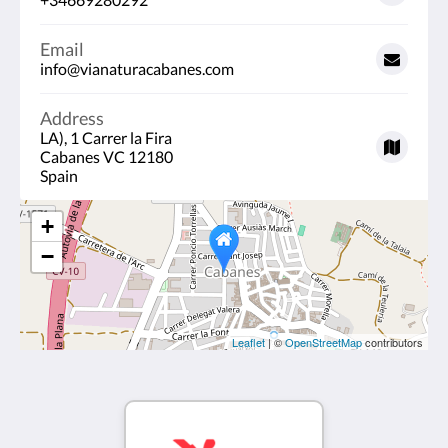
Email
info@vianaturacabanes.com
Address
LA), 1 Carrer la Fira
Cabanes VC 12180
Spain
+
−
Leaflet
| ©
OpenStreetMap
contributors