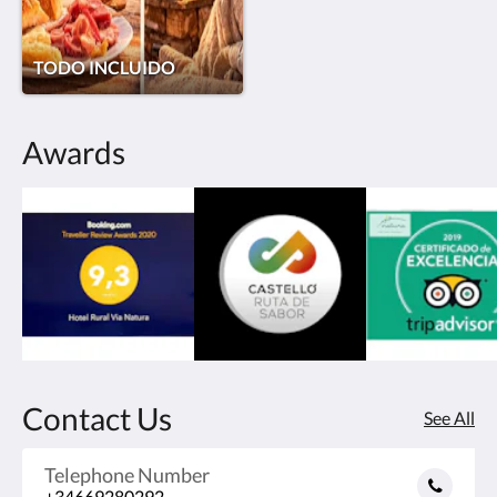
TODO INCLUIDO
Awards
Contact Us
See All
Telephone Number
+34669280292