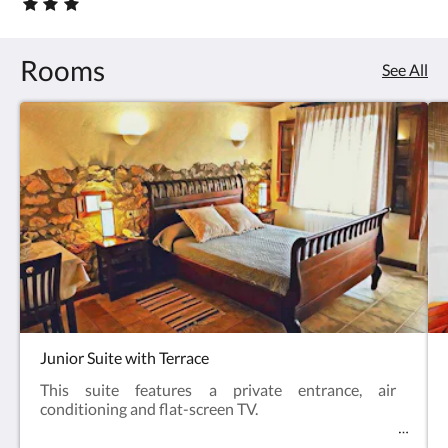
Star
rating
check-
:
3.0
in
Rooms
See All
más
temprano,
<br/>habitación
superior
si
hay
disponibilidad,
Junior Suite with Terrace
etc,
This suite features a private entrance, air
etc
conditioning and flat-screen TV.