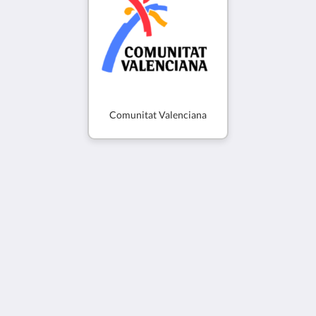
Comunitat Valenciana
Hotel Via Natura gastronómico rural (Only Adults)
LA), 1 Carrer la Fira
Cabanes VC 12180
Spain
+34669280292
info@vianaturacabanes.com